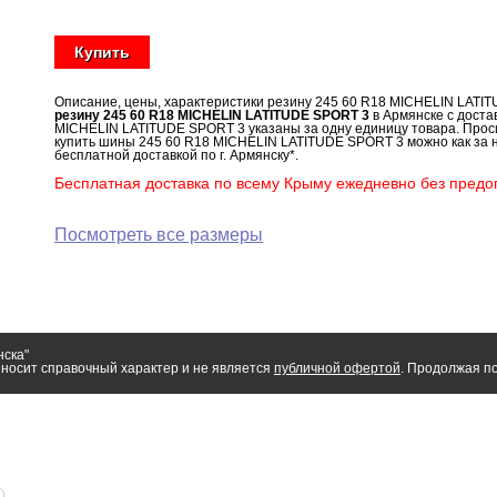
Купить
Описание, цены, характеристики резину 245 60 R18 MICHELIN LATI
резину 245 60 R18 MICHELIN LATITUDE SPORT 3
в Армянске с доста
MICHELIN LATITUDE SPORT 3 указаны за одну единицу товара. Проси
купить шины 245 60 R18 MICHELIN LATITUDE SPORT 3 можно как за н
бесплатной доставкой по г. Армянску*.
Бесплатная доставка по всему Крыму ежедневно без предоп
Посмотреть все размеры
нска"
носит справочный характер и не является
публичной офертой
. Продолжая по