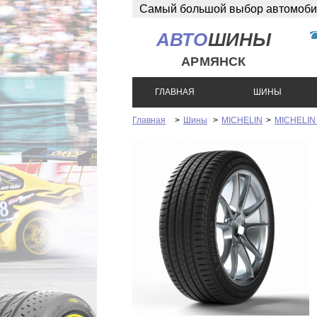
Самый большой выбор автомобиль
АВТО
ШИНЫ
АРМЯНСК
ГЛАВНАЯ
ШИНЫ
Главная
>
Шины
>
MICHELIN
>
MICHELIN L