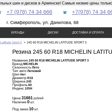
ных шин и дисков в Армянске! Самые низкие цены только 
+7 (978) 74 34 666
+7(978) 74 34 6
г. Симферополь, ул. Данилова, 68
БРЕНДЫ
ДИСКИ
ДОСТАВКА И ОПЛАТА
atitude Sport 3
>
245 60 R18 MICHELIN LATITUDE SPORT 3
Резина 245 60 R18 MICHELIN LATI
Название
245 60 R18 MICHELIN LATITUDE SPORT 3
Бренд
MICHELIN
Сезонность
Лето
Тип авто
Легковой
Шип
Нет
Диаметр
R18
Ширина
245
Профиль
60
Индекс
105H
31661
Цена
рублей
0
Наличие
шт.
10
Под заказ
шт.