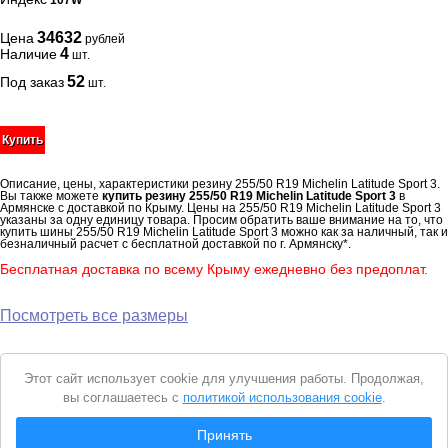
107W
34632
Цена
рублей
4
Наличие
шт.
52
Под заказ
шт.
Купить
Описание, цены, характеристики резину 255/50 R19 Michelin Latitude Sport 3.
Вы также можете
купить резину 255/50 R19 Michelin Latitude Sport 3
в
Армянске с доставкой по Крыму. Цены на 255/50 R19 Michelin Latitude Sport 3
указаны за одну единицу товара. Просим обратить ваше внимание на то, что
купить шины 255/50 R19 Michelin Latitude Sport 3 можно как за наличный, так и
безналичный расчет с бесплатной доставкой по г. Армянску*.
Бесплатная доставка по всему Крыму ежедневно без предоплат.
Посмотреть все размеры
Уведомление
Этот сайт использует cookie для улучшения работы. Продолжая,
о
вы соглашаетесь с
политикой использования cookie
.
cookie
© 2026 Интернет магазин "Автошины Армянска"
Принять
Вся представленная на сайте информация носит справочный характер и не