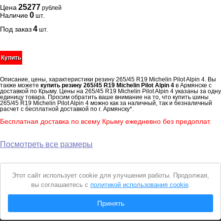
25277
Цена
рублей
0
Наличие
шт.
4
Под заказ
шт.
Купить
Описание, цены, характеристики резину 265/45 R19 Michelin Pilot Alpin 4. Вы
также можете
купить резину 265/45 R19 Michelin Pilot Alpin 4
в Армянске с
доставкой по Крыму. Цены на 265/45 R19 Michelin Pilot Alpin 4 указаны за одну
единицу товара. Просим обратить ваше внимание на то, что купить шины
265/45 R19 Michelin Pilot Alpin 4 можно как за наличный, так и безналичный
расчет с бесплатной доставкой по г. Армянску*.
Бесплатная доставка по всему Крыму ежедневно без предоплат.
Посмотреть все размеры
Уведомление
Этот сайт использует cookie для улучшения работы. Продолжая,
о
вы соглашаетесь с
политикой использования cookie
.
cookie
© 2026 Интернет магазин "Автошины Армянска"
Принять
Вся представленная на сайте информация носит справочный характер и не
является
публичной офертой
. Продолжая пользоваться сайтом, вы
соглашаетесь с
Политикой конфиденциальности
.