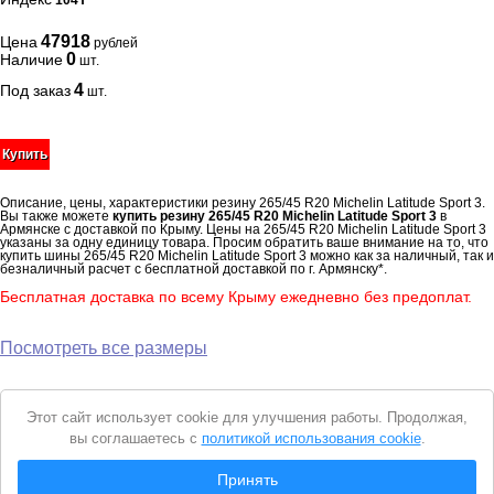
104Y
47918
Цена
рублей
0
Наличие
шт.
4
Под заказ
шт.
Купить
Описание, цены, характеристики резину 265/45 R20 Michelin Latitude Sport 3.
Вы также можете
купить резину 265/45 R20 Michelin Latitude Sport 3
в
Армянске с доставкой по Крыму. Цены на 265/45 R20 Michelin Latitude Sport 3
указаны за одну единицу товара. Просим обратить ваше внимание на то, что
купить шины 265/45 R20 Michelin Latitude Sport 3 можно как за наличный, так и
безналичный расчет с бесплатной доставкой по г. Армянску*.
Бесплатная доставка по всему Крыму ежедневно без предоплат.
Посмотреть все размеры
Уведомление
Этот сайт использует cookie для улучшения работы. Продолжая,
о
вы соглашаетесь с
политикой использования cookie
.
cookie
© 2026 Интернет магазин "Автошины Армянска"
Принять
Вся представленная на сайте информация носит справочный характер и не