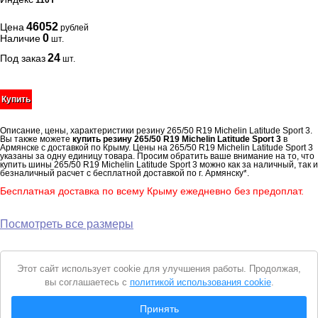
110Y
46052
Цена
рублей
0
Наличие
шт.
24
Под заказ
шт.
Купить
Описание, цены, характеристики резину 265/50 R19 Michelin Latitude Sport 3.
Вы также можете
купить резину 265/50 R19 Michelin Latitude Sport 3
в
Армянске с доставкой по Крыму. Цены на 265/50 R19 Michelin Latitude Sport 3
указаны за одну единицу товара. Просим обратить ваше внимание на то, что
купить шины 265/50 R19 Michelin Latitude Sport 3 можно как за наличный, так и
безналичный расчет с бесплатной доставкой по г. Армянску*.
Бесплатная доставка по всему Крыму ежедневно без предоплат.
Посмотреть все размеры
Уведомление
Этот сайт использует cookie для улучшения работы. Продолжая,
о
вы соглашаетесь с
политикой использования cookie
.
cookie
© 2026 Интернет магазин "Автошины Армянска"
Принять
Вся представленная на сайте информация носит справочный характер и не