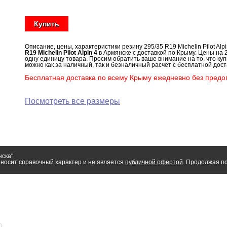
Купить
Описание, цены, характеристики резину 295/35 R19 Michelin Pilot Alp
R19 Michelin Pilot Alpin 4
в Армянске с доставкой по Крыму. Цены на 29
одну единицу товара. Просим обратить ваше внимание на то, что купит
можно как за наличный, так и безналичный расчет с бесплатной доста
Бесплатная доставка по всему Крыму ежедневно без предоп
Посмотреть все размеры
нска"
носит справочный характер и не является
публичной офертой
. Продолжая по