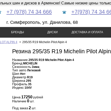
ных шин и дисков в Армянске! Самые низкие цены только 
+7 (978) 74 34 666
+7(978) 74 34 6
г. Симферополь, ул. Данилова, 68
БРЕНДЫ
ДИСКИ
ДОСТАВКА И ОПЛАТА
ILOT ALPIN 4
>
295/35 R19 Michelin Pilot Alpin 4
Резина 295/35 R19 Michelin Pilot Alpin
Название
295/35 R19 Michelin Pilot Alpin 4
Бренд
MICHELIN
Сезонность
Зима
Тип авто
Легковой
Шип
Нет
Диаметр
R19
Ширина
295
Профиль
35
Индекс
104V
17250
Цена
рублей
0
Наличие
шт.
2
Под заказ
шт.