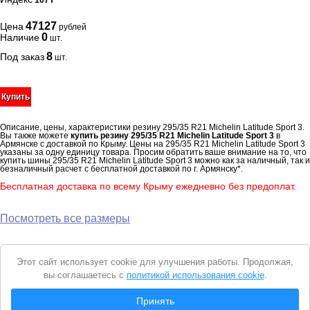
107Y
47127
Цена
рублей
0
Наличие
шт.
8
Под заказ
шт.
Купить
Описание, цены, характеристики резину 295/35 R21 Michelin Latitude Sport 3.
Вы также можете
купить резину 295/35 R21 Michelin Latitude Sport 3
в
Армянске с доставкой по Крыму. Цены на 295/35 R21 Michelin Latitude Sport 3
указаны за одну единицу товара. Просим обратить ваше внимание на то, что
купить шины 295/35 R21 Michelin Latitude Sport 3 можно как за наличный, так и
безналичный расчет с бесплатной доставкой по г. Армянску*.
Бесплатная доставка по всему Крыму ежедневно без предоплат.
Посмотреть все размеры
Уведомление
Этот сайт использует cookie для улучшения работы. Продолжая,
о
вы соглашаетесь с
политикой использования cookie
.
cookie
© 2026 Интернет магазин "Автошины Армянска"
Принять
Вся представленная на сайте информация носит справочный характер и не