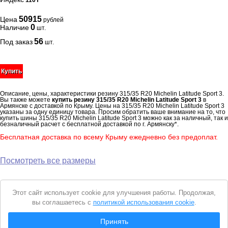
110Y
50915
Цена
рублей
0
Наличие
шт.
56
Под заказ
шт.
Купить
Описание, цены, характеристики резину 315/35 R20 Michelin Latitude Sport 3.
Вы также можете
купить резину 315/35 R20 Michelin Latitude Sport 3
в
Армянске с доставкой по Крыму. Цены на 315/35 R20 Michelin Latitude Sport 3
указаны за одну единицу товара. Просим обратить ваше внимание на то, что
купить шины 315/35 R20 Michelin Latitude Sport 3 можно как за наличный, так и
безналичный расчет с бесплатной доставкой по г. Армянску*.
Бесплатная доставка по всему Крыму ежедневно без предоплат.
Посмотреть все размеры
Уведомление
Этот сайт использует cookie для улучшения работы. Продолжая,
о
вы соглашаетесь с
политикой использования cookie
.
cookie
© 2026 Интернет магазин "Автошины Армянска"
Принять
Вся представленная на сайте информация носит справочный характер и не