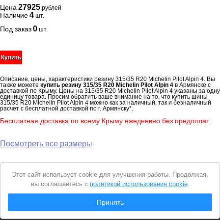
27925
Цена
рублей
4
Наличие
шт.
0
Под заказ
шт.
Купить
Описание, цены, характеристики резину 315/35 R20 Michelin Pilot Alpin 4. Вы
также можете
купить резину 315/35 R20 Michelin Pilot Alpin 4
в Армянске с
доставкой по Крыму. Цены на 315/35 R20 Michelin Pilot Alpin 4 указаны за одну
единицу товара. Просим обратить ваше внимание на то, что купить шины
315/35 R20 Michelin Pilot Alpin 4 можно как за наличный, так и безналичный
расчет с бесплатной доставкой по г. Армянску*.
Бесплатная доставка по всему Крыму ежедневно без предоплат.
Посмотреть все размеры
Уведомление
Этот сайт использует cookie для улучшения работы. Продолжая,
о
вы соглашаетесь с
политикой использования cookie
.
cookie
© 2026 Интернет магазин "Автошины Армянска"
Принять
Вся представленная на сайте информация носит справочный характер и не
является
публичной офертой
. Продолжая пользоваться сайтом, вы
соглашаетесь с
Политикой конфиденциальности
.