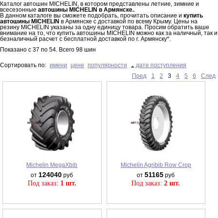
Каталог автошин MICHELIN, в котором представлены летние, зимние и
всесезонные
автошины MICHELIN в Армянске.
.
В данном каталоге вы сможете подобрать, прочитать описание и
купить
автошины MICHELIN
в Армянске с доставкой по всему Крыму. Цены на
резину MICHELIN указаны за одну единицу товара. Просим обратить ваше
внимание на то, что купить автошины MICHELIN можно как за наличный, так и
безналичный расчет с бесплатной доставкой по г. Армянску*.
Показано с
37
по
54
. Всего
98
шин
Сортировать по:
имени
цене
популярности
дате поступления
Пред
1
2
3
4
5
6
След
Michelin MegaXbib
Michelin Agribib Row Crop
124040
51165
от
руб
от
руб
Под заказ:
1 шт.
Под заказ:
2 шт.