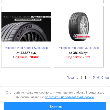
Michelin Pilot Sport 4 S Acoustic
Michelin Pilot Sport 3 Acoustic
43327
38143
от
руб
от
руб
Под заказ:
20 шт.
Под заказ:
2 шт.
Пред
1
2
3
4
5
6
След
Уведомление
Этот сайт использует cookie для улучшения работы. Продолжая,
о
вы соглашаетесь с
политикой использования cookie
.
cookie
© 2026 Интернет магазин "Автошины Армянска"
Принять
Вся представленная на сайте информация носит справочный характер и не
Показать шины (найдено
98
шт.)
является
публичной офертой
. Продолжая пользоваться сайтом, вы