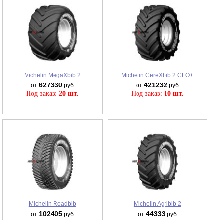
Michelin MegaXbib 2
Michelin CereXbib 2 CFO+
627330
421232
от
руб
от
руб
Под заказ:
20 шт.
Под заказ:
10 шт.
Michelin Roadbib
Michelin Agribib 2
102405
44333
от
руб
от
руб