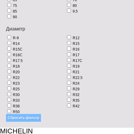
75
80
85
9.5
90
Диаметр
R-9
R12
R14
R15
R15C
R16
R16C
R17
R17.5
R17C
R18
R19
R20
R21
R22
R22.5
R23
R24
R25
R29
R30
R32
R33
R35
R38
R42
R50
MICHELIN