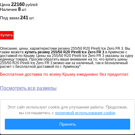
22160
Цена
рублей
8
Наличие
шт.
241
Под заказ
шт.
Купить
Описание, цены, характеристики резину 255/50 R20 Pirelli Ice Zero FR 3. Вы
также можете
купить резину 255/50 R20 Pirelli Ice Zero FR 3
в Армянске с
доставкой по Крыму. Цены на 255/50 R20 Pirelli Ice Zero FR 3 указаны за одну
единицу товара. Просим обратить ваше внимание на то, что купить шины
255/50 R20 Pirelli Ice Zero FR 3 можно как за наличный, так и безналичный
расчет с бесплатной доставкой по г. Армянску*.
Бесплатная доставка по всему Крыму ежедневно без предоплат.
Посмотреть все размеры
Уведомление
Этот сайт использует cookie для улучшения работы. Продолжая,
о
вы соглашаетесь с
политикой использования cookie
.
cookie
© 2026 Интернет магазин "Автошины Армянска"
Принять
Вся представленная на сайте информация носит справочный характер и не
является
публичной офертой
. Продолжая пользоваться сайтом, вы
соглашаетесь с
Политикой конфиденциальности
.