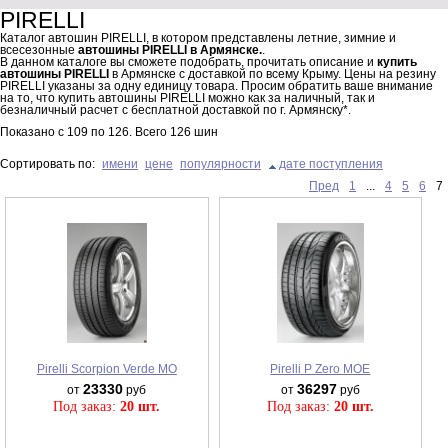
PIRELLI
Каталог автошин PIRELLI, в котором представлены летние, зимние и
всесезонные
автошины PIRELLI в Армянске.
.
В данном каталоге вы сможете подобрать, прочитать описание и
купить
автошины PIRELLI
в Армянске с доставкой по всему Крыму. Цены на резину
PIRELLI указаны за одну единицу товара. Просим обратить ваше внимание
на то, что купить автошины PIRELLI можно как за наличный, так и
безналичный расчет с бесплатной доставкой по г. Армянску*.
Показано с
109
по
126
. Всего
126
шин
Сортировать по:
имени
цене
популярности
дате поступления
Пред
1
...
4
5
6
7
Pirelli Scorpion Verde MO
Pirelli P Zero MOE
23330
36297
от
руб
от
руб
Под заказ:
20 шт.
Под заказ:
20 шт.