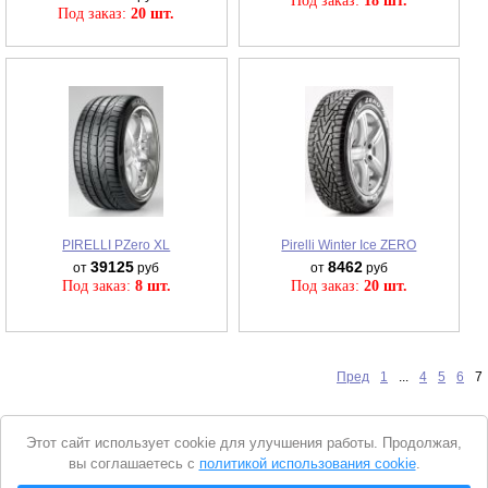
Под заказ:
18 шт.
Под заказ:
20 шт.
PIRELLI PZero XL
Pirelli Winter Ice ZERO
39125
8462
от
руб
от
руб
Под заказ:
8 шт.
Под заказ:
20 шт.
Пред
1
...
4
5
6
7
Уведомление
Этот сайт использует cookie для улучшения работы. Продолжая,
о
вы соглашаетесь с
политикой использования cookie
.
cookie