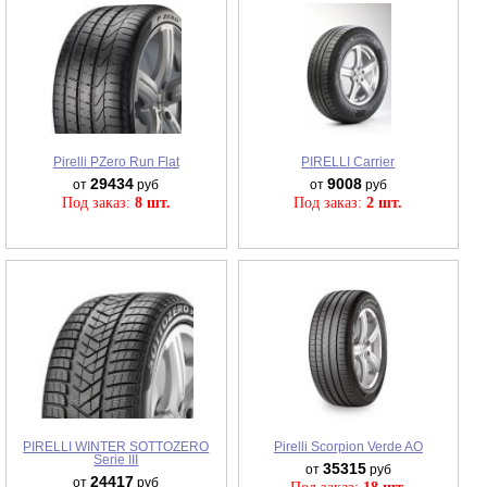
Pirelli PZero Run Flat
PIRELLI Carrier
29434
9008
от
руб
от
руб
Под заказ:
8 шт.
Под заказ:
2 шт.
PIRELLI WINTER SOTTOZERO
Pirelli Scorpion Verde AO
Serie III
35315
от
руб
24417
от
руб