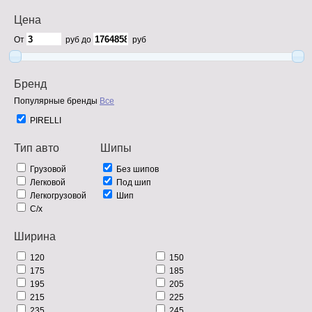
Цена
От
руб до
руб
Бренд
Популярные бренды
Все
PIRELLI
Тип авто
Шипы
Грузовой
Без шипов
Легковой
Под шип
Легкогрузовой
Шип
С/х
Ширина
120
150
175
185
195
205
215
225
235
245