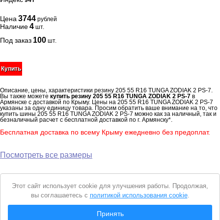
94Т
3744
Цена
рублей
4
Наличие
шт.
100
Под заказ
шт.
Купить
Описание, цены, характеристики резину 205 55 R16 TUNGA ZODIAK 2 PS-7.
Вы также можете
купить резину 205 55 R16 TUNGA ZODIAK 2 PS-7
в
Армянске с доставкой по Крыму. Цены на 205 55 R16 TUNGA ZODIAK 2 PS-7
указаны за одну единицу товара. Просим обратить ваше внимание на то, что
купить шины 205 55 R16 TUNGA ZODIAK 2 PS-7 можно как за наличный, так и
безналичный расчет с бесплатной доставкой по г. Армянску*.
Бесплатная доставка по всему Крыму ежедневно без предоплат.
Посмотреть все размеры
Уведомление
Этот сайт использует cookie для улучшения работы. Продолжая,
о
вы соглашаетесь с
политикой использования cookie
.
cookie
© 2026 Интернет магазин "Автошины Армянска"
Принять
Вся представленная на сайте информация носит справочный характер и не