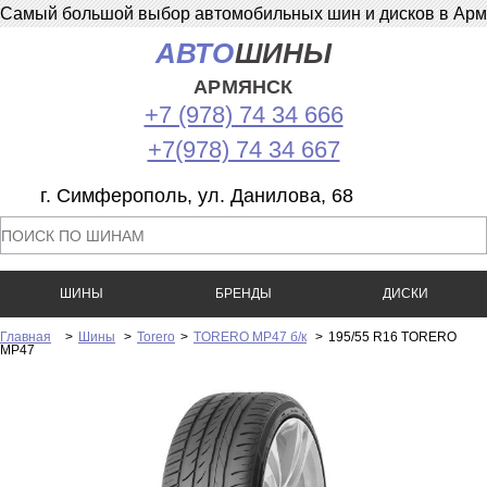
Самый большой выбор автомобильных шин и дисков в Армян
АВТО
ШИНЫ
АРМЯНСК
+7 (978) 74 34 666
+7(978) 74 34 667
г. Симферополь, ул. Данилова, 68
ШИНЫ
БРЕНДЫ
ДИСКИ
Главная
>
Шины
>
Torero
>
TORERO MP47 б/к
>
195/55 R16 TORERO
MP47