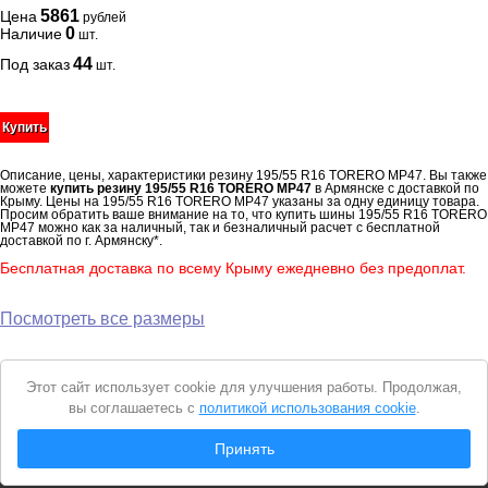
5861
Цена
рублей
0
Наличие
шт.
44
Под заказ
шт.
Купить
Описание, цены, характеристики резину 195/55 R16 TORERO MP47. Вы также
можете
купить резину 195/55 R16 TORERO MP47
в Армянске с доставкой по
Крыму. Цены на 195/55 R16 TORERO MP47 указаны за одну единицу товара.
Просим обратить ваше внимание на то, что купить шины 195/55 R16 TORERO
MP47 можно как за наличный, так и безналичный расчет с бесплатной
доставкой по г. Армянску*.
Бесплатная доставка по всему Крыму ежедневно без предоплат.
Посмотреть все размеры
Уведомление
Этот сайт использует cookie для улучшения работы. Продолжая,
о
вы соглашаетесь с
политикой использования cookie
.
cookie
© 2026 Интернет магазин "Автошины Армянска"
Принять
Вся представленная на сайте информация носит справочный характер и не
является
публичной офертой
. Продолжая пользоваться сайтом, вы
соглашаетесь с
Политикой конфиденциальности
.