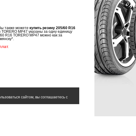
 Вы также можете
купить резину 205/60 R16
16 TORERO MP47 указаны за одну единицу
5/60 R16 TORERO MP47 можно как за
мянску*.
лат.
льзоваться сайтом, вы соглашаетесь с