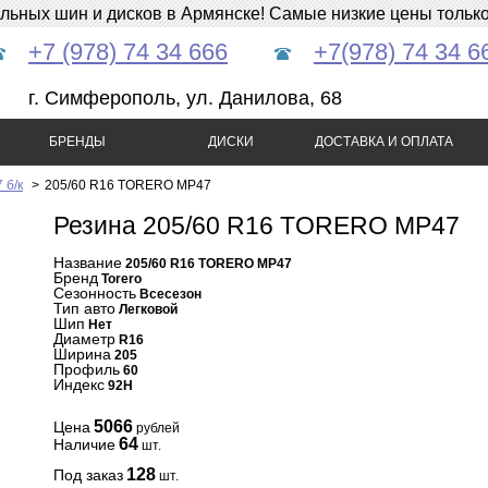
ных шин и дисков в Армянске! Самые низкие цены только 
+7 (978) 74 34 666
+7(978) 74 34 6
г. Симферополь, ул. Данилова, 68
БРЕНДЫ
ДИСКИ
ДОСТАВКА И ОПЛАТА
 б/к
>
205/60 R16 TORERO MP47
Резина 205/60 R16 TORERO MP47
Название
205/60 R16 TORERO MP47
Бренд
Torero
Сезонность
Всесезон
Тип авто
Легковой
Шип
Нет
Диаметр
R16
Ширина
205
Профиль
60
Индекс
92H
5066
Цена
рублей
64
Наличие
шт.
128
Под заказ
шт.