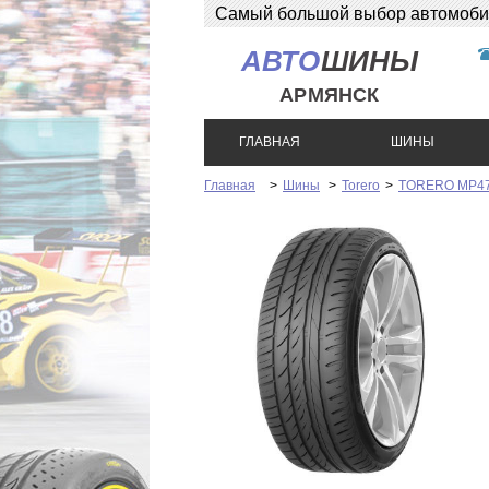
Самый большой выбор автомобиль
АВТО
ШИНЫ
АРМЯНСК
ГЛАВНАЯ
ШИНЫ
Главная
>
Шины
>
Torero
>
TORERO MP47