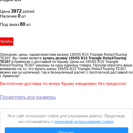
85V
3972
Цена
рублей
0
Наличие
шт.
80
Под заказ
шт.
Купить
Описание, цены, характеристики резину 195/55 R15 Triangle ReliaXTouring
TE307. Вы также можете
купить резину 195/55 R15 Triangle ReliaXTouring
TE307
в Армянске с доставкой по Крыму. Цены на 195/55 R15 Triangle
ReliaXTouring TE307 указаны за одну единицу товара. Просим обратить ваше
внимание на то, что купить шины 195/55 R15 Triangle ReliaXTouring TE307
можно как за наличный, так и безналичный расчет с бесплатной доставкой по
г. Армянску*.
Бесплатная доставка по всему Крыму ежедневно без предоплат.
Посмотреть все размеры
Уведомление
Этот сайт использует cookie для улучшения работы. Продолжая,
о
вы соглашаетесь с
политикой использования cookie
.
cookie
© 2026 Интернет магазин "Автошины Армянска"
Принять