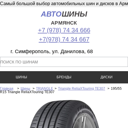
Самый большой выбор автомобильных шин и дисков в Армян
АВТО
ШИНЫ
АРМЯНСК
+7 (978) 74 34 666
+7(978) 74 34 667
г. Симферополь, ул. Данилова, 68
ШИНЫ
БРЕНДЫ
ДИСКИ
Главная
>
Шины
>
TRIANGLE
>
Triangle ReliaXTouring TE307
>
195/55
R15 Triangle ReliaXTouring TE307