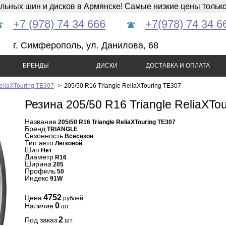
ных шин и дисков в Армянске! Самые низкие цены только 
+7 (978) 74 34 666
+7(978) 74 34 6
г. Симферополь, ул. Данилова, 68
БРЕНДЫ
ДИСКИ
ДОСТАВКА И ОПЛАТА
ReliaXTouring TE307
>
205/50 R16 Triangle ReliaXTouring TE307
Резина 205/50 R16 Triangle ReliaXTo
Название
205/50 R16 Triangle ReliaXTouring TE307
Бренд
TRIANGLE
Сезонность
Всесезон
Тип авто
Легковой
Шип
Нет
Диаметр
R16
Ширина
205
Профиль
50
Индекс
91W
4752
Цена
рублей
0
Наличие
шт.
2
Под заказ
шт.