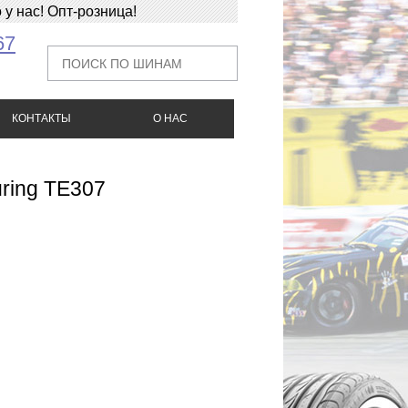
у нас! Опт-розница!
67
КОНТАКТЫ
О НАС
uring TE307