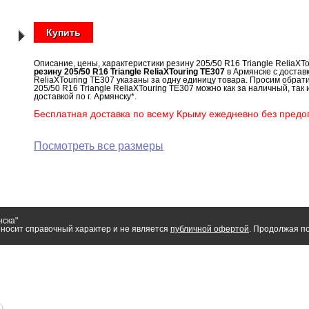
Купить
Описание, цены, характеристики резину 205/50 R16 Triangle ReliaXT
резину 205/50 R16 Triangle ReliaXTouring TE307
в Армянске с доставк
ReliaXTouring TE307 указаны за одну единицу товара. Просим обрат
205/50 R16 Triangle ReliaXTouring TE307 можно как за наличный, так
доставкой по г. Армянску*.
Бесплатная доставка по всему Крыму ежедневно без предоп
Посмотреть все размеры
нска"
носит справочный характер и не является
публичной офертой
. Продолжая по