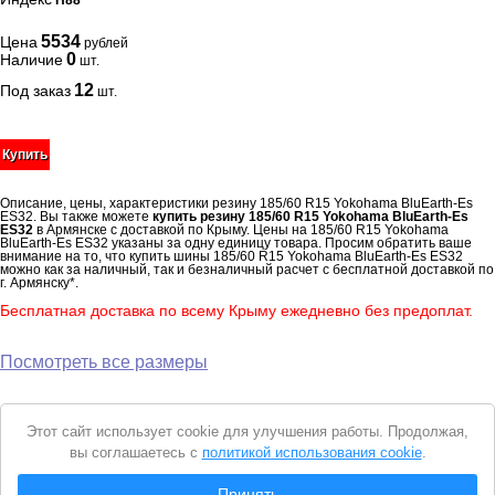
H88
5534
Цена
рублей
0
Наличие
шт.
12
Под заказ
шт.
Купить
Описание, цены, характеристики резину 185/60 R15 Yokohama BluEarth-Es
ES32. Вы также можете
купить резину 185/60 R15 Yokohama BluEarth-Es
ES32
в Армянске с доставкой по Крыму. Цены на 185/60 R15 Yokohama
BluEarth-Es ES32 указаны за одну единицу товара. Просим обратить ваше
внимание на то, что купить шины 185/60 R15 Yokohama BluEarth-Es ES32
можно как за наличный, так и безналичный расчет с бесплатной доставкой по
г. Армянску*.
Бесплатная доставка по всему Крыму ежедневно без предоплат.
Посмотреть все размеры
Уведомление
Этот сайт использует cookie для улучшения работы. Продолжая,
о
вы соглашаетесь с
политикой использования cookie
.
cookie
© 2026 Интернет магазин "Автошины Армянска"
Принять