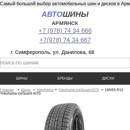
Самый большой выбор автомобильных шин и дисков в Армян
АВТО
ШИНЫ
АРМЯНСК
+7 (978) 74 34 666
+7(978) 74 34 667
г. Симферополь, ул. Данилова, 68
ШИНЫ
БРЕНДЫ
ДИСКИ
Главная
>
Шины
>
Yokohama
>
Yokohama iceGuard iG70
>
195/55 R15
Yokohama iceGuard iG70