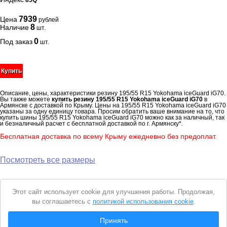
85Q
7939
Цена
рублей
8
Наличие
шт.
0
Под заказ
шт.
Купить
Описание, цены, характеристики резину 195/55 R15 Yokohama iceGuard iG70.
Вы также можете
купить резину 195/55 R15 Yokohama iceGuard iG70
в
Армянске с доставкой по Крыму. Цены на 195/55 R15 Yokohama iceGuard iG70
указаны за одну единицу товара. Просим обратить ваше внимание на то, что
купить шины 195/55 R15 Yokohama iceGuard iG70 можно как за наличный, так
и безналичный расчет с бесплатной доставкой по г. Армянску*.
Бесплатная доставка по всему Крыму ежедневно без предоплат.
Посмотреть все размеры
Уведомление
Этот сайт использует cookie для улучшения работы. Продолжая,
о
вы соглашаетесь с
политикой использования cookie
.
cookie
© 2026 Интернет магазин "Автошины Армянска"
Принять
Вся представленная на сайте информация носит справочный характер и не