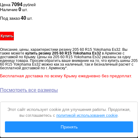
7094
Цена
рублей
0
Наличие
шт.
40
Под заказ
шт.
Купить
Описание, цены, характеристики резину 205 60 R15 Yokohama Es32. Вы
также можете
купить резину 205 60 R15 Yokohama Es32
в Армянске с
доставкой по Крыму. Цены на 205 60 R15 Yokohama Es32 указаны за одну
единицу товара. Просим обратить ваше внимание на то, что купить шины 205
60 R15 Yokohama Es32 можно как за наличный, так и безналичный расчет с
бесплатной доставкой по г. Армянску*.
Бесплатная доставка по всему Крыму ежедневно без предоплат.
Посмотреть все размеры
Уведомление
Этот сайт использует cookie для улучшения работы. Продолжая,
о
вы соглашаетесь с
политикой использования cookie
.
cookie
© 2026 Интернет магазин "Автошины Армянска"
Принять
Вся представленная на сайте информация носит справочный характер и не
является
публичной офертой
. Продолжая пользоваться сайтом, вы
соглашаетесь с
Политикой конфиденциальности
.