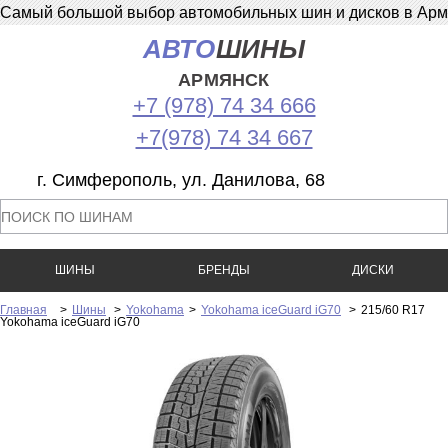
Самый большой выбор автомобильных шин и дисков в Армян
АВТО
ШИНЫ
АРМЯНСК
+7 (978) 74 34 666
+7(978) 74 34 667
г. Симферополь, ул. Данилова, 68
ШИНЫ
БРЕНДЫ
ДИСКИ
Главная
>
Шины
>
Yokohama
>
Yokohama iceGuard iG70
>
215/60 R17
Yokohama iceGuard iG70