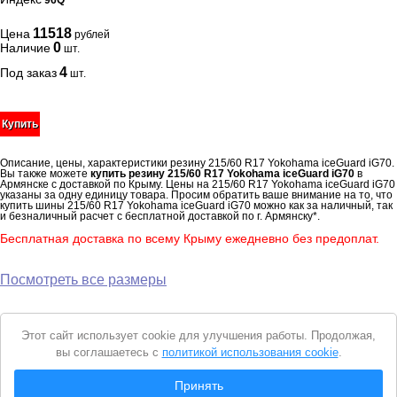
96Q
11518
Цена
рублей
0
Наличие
шт.
4
Под заказ
шт.
Купить
Описание, цены, характеристики резину 215/60 R17 Yokohama iceGuard iG70.
Вы также можете
купить резину 215/60 R17 Yokohama iceGuard iG70
в
Армянске с доставкой по Крыму. Цены на 215/60 R17 Yokohama iceGuard iG70
указаны за одну единицу товара. Просим обратить ваше внимание на то, что
купить шины 215/60 R17 Yokohama iceGuard iG70 можно как за наличный, так
и безналичный расчет с бесплатной доставкой по г. Армянску*.
Бесплатная доставка по всему Крыму ежедневно без предоплат.
Посмотреть все размеры
Уведомление
Этот сайт использует cookie для улучшения работы. Продолжая,
о
вы соглашаетесь с
политикой использования cookie
.
cookie
© 2026 Интернет магазин "Автошины Армянска"
Принять
Вся представленная на сайте информация носит справочный характер и не