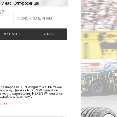
у нас! Опт-розница!
67
КОНТАКТЫ
О НАС
к размеров NEXEN Winguard Ice. Вы также
по Крыму. Цены на NEXEN Winguard Ice
 то, что купить шины NEXEN Winguard Ice
вкой по г. Армянску*.
лат.