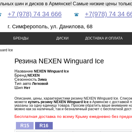
ных шин и дисков в Армянске! Самые низкие цены только 
+7 (978) 74 34 666
+7(978) 74 34 6
г. Симферополь, ул. Данилова, 68
БРЕНДЫ
ДИСКИ
ДОСТАВКА И ОПЛАТА
ard Ice
Резина NEXEN Winguard Ice
Название
NEXEN Winguard Ice
Бренд
NEXEN
Сезонность
Зима
Тип авто
Легковой
Шип
Нет
Описание, цены, характеристики резину NEXEN Winguard Ice. Списо
можете
купить резину NEXEN Winguard Ice
в Армянске с доставкой 
указаны за одну единицу товара. Просим обратить ваше внимание на
можно как за наличный, так и безналичный расчет с бесплатной доста
Бесплатная доставка по всему Крыму ежедневно без предоп
R15
R16