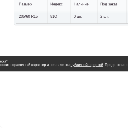
Размер
Индекс
Наличие
Под заказ
205/60 R15
91Q
0 шт.
2 шт.
нска"
носит справочный характер и не является
публичной офертой
. Продолжая по