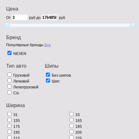
Цена
От
руб до
руб
Бренд
Популярные бренды
Все
NEXEN
Тип авто
Шипы
Грузовой
Без шипов
Легковой
Шип
Легкогрузовой
С/х
Ширина
31
33
155
165
175
185
195
205
215
225