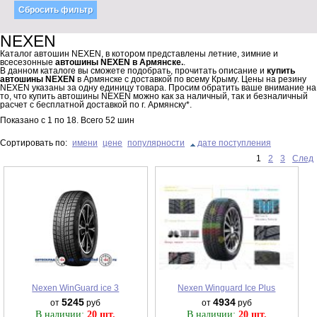
NEXEN
Каталог автошин NEXEN, в котором представлены летние, зимние и
всесезонные
автошины NEXEN в Армянске.
.
В данном каталоге вы сможете подобрать, прочитать описание и
купить
автошины NEXEN
в Армянске с доставкой по всему Крыму. Цены на резину
NEXEN указаны за одну единицу товара. Просим обратить ваше внимание на
то, что купить автошины NEXEN можно как за наличный, так и безналичный
расчет с бесплатной доставкой по г. Армянску*.
Показано с
1
по
18
. Всего
52
шин
Сортировать по:
имени
цене
популярности
дате поступления
1
2
3
След
Nexen WinGuard ice 3
Nexen Winguard Ice Plus
5245
4934
от
руб
от
руб
В наличии:
20 шт.
В наличии:
20 шт.