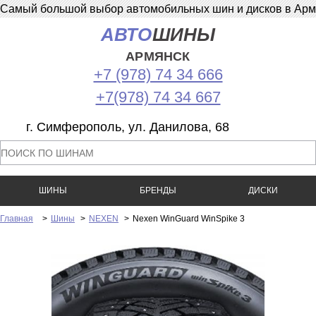
Самый большой выбор автомобильных шин и дисков в Армян
АВТО
ШИНЫ
АРМЯНСК
+7 (978) 74 34 666
+7(978) 74 34 667
г. Симферополь, ул. Данилова, 68
ШИНЫ
БРЕНДЫ
ДИСКИ
Главная
>
Шины
>
NEXEN
>
Nexen WinGuard WinSpike 3