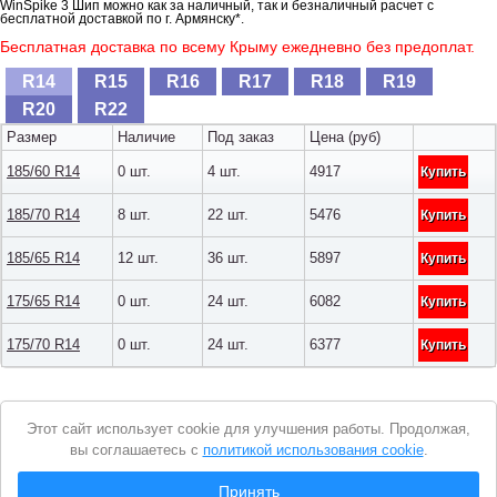
WinSpike 3 Шип можно как за наличный, так и безналичный расчет с
бесплатной доставкой по г. Армянску*.
Бесплатная доставка по всему Крыму ежедневно без предоплат.
R14
R15
R16
R17
R18
R19
R20
R22
Размер
Наличие
Под заказ
Цена (руб)
185/60 R14
0 шт.
4 шт.
4917
Купить
185/70 R14
8 шт.
22 шт.
5476
Купить
185/65 R14
12 шт.
36 шт.
5897
Купить
175/65 R14
0 шт.
24 шт.
6082
Купить
175/70 R14
0 шт.
24 шт.
6377
Купить
Уведомление
Этот сайт использует cookie для улучшения работы. Продолжая,
о
вы соглашаетесь с
политикой использования cookie
.
cookie
© 2026 Интернет магазин "Автошины Армянска"
Принять
Вся представленная на сайте информация носит справочный характер и не