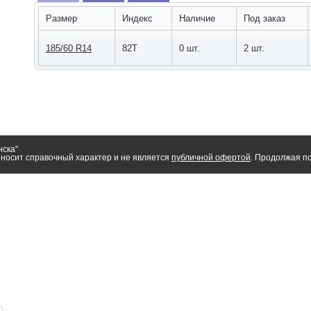
Размер
Индекс
Наличие
Под заказ
185/60 R14
82T
0 шт.
2 шт.
нска"
носит справочный характер и не является
публичной офертой
. Продолжая по