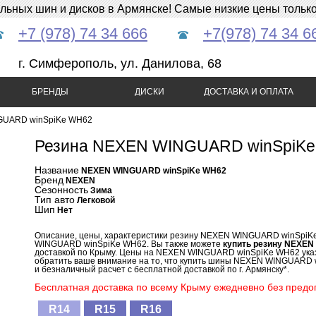
ных шин и дисков в Армянске! Самые низкие цены только 
+7 (978) 74 34 666
+7(978) 74 34 6
г. Симферополь, ул. Данилова, 68
БРЕНДЫ
ДИСКИ
ДОСТАВКА И ОПЛАТА
UARD winSpiKe WH62
Резина NEXEN WINGUARD winSpiK
Название
NEXEN WINGUARD winSpiKe WH62
Бренд
NEXEN
Сезонность
Зима
Тип авто
Легковой
Шип
Нет
Описание, цены, характеристики резину NEXEN WINGUARD winSpiK
WINGUARD winSpiKe WH62. Вы также можете
купить резину NEXE
доставкой по Крыму. Цены на NEXEN WINGUARD winSpiKe WH62 указ
обратить ваше внимание на то, что купить шины NEXEN WINGUARD w
и безналичный расчет с бесплатной доставкой по г. Армянску*.
Бесплатная доставка по всему Крыму ежедневно без предоп
R14
R15
R16