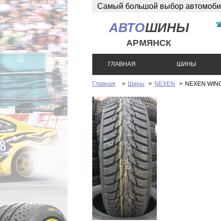
Самый большой выбор автомобиль
АВТО
ШИНЫ
АРМЯНСК
ГЛАВНАЯ
ШИНЫ
Главная
>
Шины
>
NEXEN
>
NEXEN WING