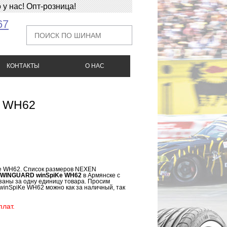
у нас! Опт-розница!
67
КОНТАКТЫ
О НАС
e WH62
e WH62. Список размеров NEXEN
N WINGUARD winSpiKe WH62
в Армянске с
аны за одну единицу товара. Просим
inSpiKe WH62 можно как за наличный, так
лат.