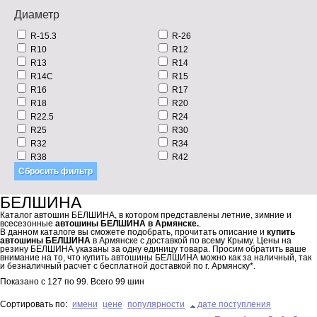
Диаметр
R-15.3
R-26
R10
R12
R13
R14
R14C
R15
R16
R17
R18
R20
R22.5
R24
R25
R30
R32
R34
R38
R42
БЕЛШИНА
Каталог автошин БЕЛШИНА, в котором представлены летние, зимние и
всесезонные
автошины БЕЛШИНА в Армянске.
.
В данном каталоге вы сможете подобрать, прочитать описание и
купить
автошины БЕЛШИНА
в Армянске с доставкой по всему Крыму. Цены на
резину БЕЛШИНА указаны за одну единицу товара. Просим обратить ваше
внимание на то, что купить автошины БЕЛШИНА можно как за наличный, так
и безналичный расчет с бесплатной доставкой по г. Армянску*.
Показано с
127
по
99
. Всего
99
шин
Сортировать по:
имени
цене
популярности
дате поступления