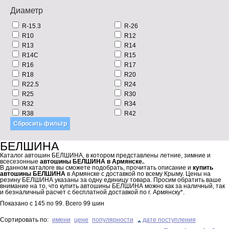
Диаметр
R-15.3
R-26
R10
R12
R13
R14
R14C
R15
R16
R17
R18
R20
R22.5
R24
R25
R30
R32
R34
R38
R42
БЕЛШИНА
Каталог автошин БЕЛШИНА, в котором представлены летние, зимние и
всесезонные
автошины БЕЛШИНА в Армянске.
.
В данном каталоге вы сможете подобрать, прочитать описание и
купить
автошины БЕЛШИНА
в Армянске с доставкой по всему Крыму. Цены на
резину БЕЛШИНА указаны за одну единицу товара. Просим обратить ваше
внимание на то, что купить автошины БЕЛШИНА можно как за наличный, так
и безналичный расчет с бесплатной доставкой по г. Армянску*.
Показано с
145
по
99
. Всего
99
шин
Сортировать по:
имени
цене
популярности
дате поступления