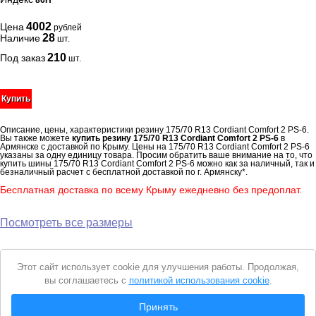
86H
4002
Цена
рублей
28
Наличие
шт.
210
Под заказ
шт.
Купить
Описание, цены, характеристики резину 175/70 R13 Cordiant Comfort 2 PS-6.
Вы также можете
купить резину 175/70 R13 Cordiant Comfort 2 PS-6
в
Армянске с доставкой по Крыму. Цены на 175/70 R13 Cordiant Comfort 2 PS-6
указаны за одну единицу товара. Просим обратить ваше внимание на то, что
купить шины 175/70 R13 Cordiant Comfort 2 PS-6 можно как за наличный, так и
безналичный расчет с бесплатной доставкой по г. Армянску*.
Бесплатная доставка по всему Крыму ежедневно без предоплат.
Посмотреть все размеры
Уведомление
Этот сайт использует cookie для улучшения работы. Продолжая,
о
вы соглашаетесь с
политикой использования cookie
.
cookie
© 2026 Интернет магазин "Автошины Армянска"
Принять
Вся представленная на сайте информация носит справочный характер и не