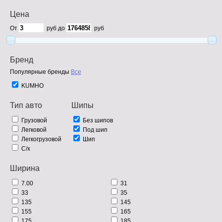
Цена
От
руб до
руб
Бренд
Популярные бренды
Все
KUMHO
Тип авто
Шипы
Грузовой
Без шипов
Легковой
Под шип
Легкогрузовой
Шип
С/х
Ширина
7.00
31
33
35
135
145
155
165
175
185