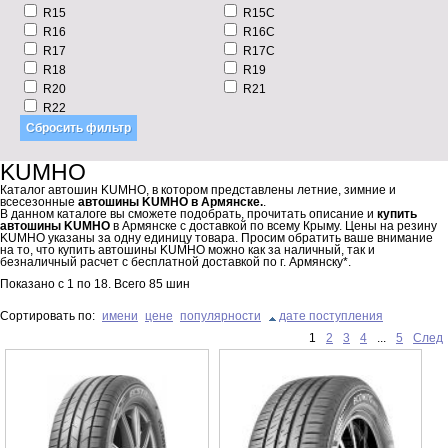
R15
R15C
R16
R16C
R17
R17C
R18
R19
R20
R21
R22
KUMHO
Каталог автошин KUMHO, в котором представлены летние, зимние и
всесезонные
автошины KUMHO в Армянске.
.
В данном каталоге вы сможете подобрать, прочитать описание и
купить
автошины KUMHO
в Армянске с доставкой по всему Крыму. Цены на резину
KUMHO указаны за одну единицу товара. Просим обратить ваше внимание
на то, что купить автошины KUMHO можно как за наличный, так и
безналичный расчет с бесплатной доставкой по г. Армянску*.
Показано с
1
по
18
. Всего
85
шин
Сортировать по:
имени
цене
популярности
дате поступления
1
2
3
4
...
5
След