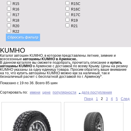
R15
R15C
R16
R16C
R17
R17C
R18
R19
R20
R21
R22
KUMHO
Каталог автошин KUMHO, в котором представлены летние, зимние и
всесезонные
автошины KUMHO в Армянске.
.
В данном каталоге вы сможете подобрать, прочитать описание и
купить
автошины KUMHO
в Армянске с доставкой по всему Крыму. Цены на резину
KUMHO указаны за одну единицу товара. Просим обратить ваше внимание
на то, что купить автошины KUMHO можно как за наличный, так и
безналичный расчет с бесплатной доставкой по г. Армянску*.
Показано с
19
по
36
. Всего
85
шин
Сортировать по:
имени
цене
популярности
дате поступления
Пред
1
2
3
4
5
След