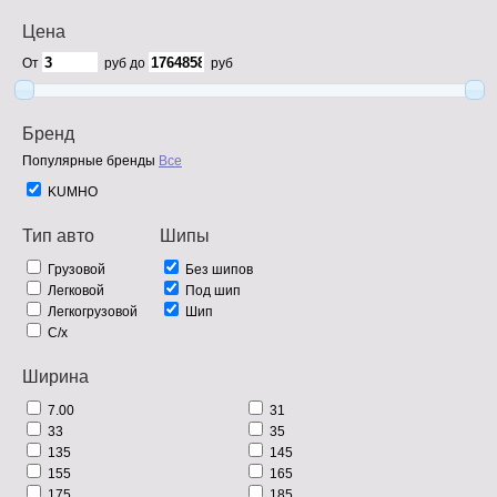
Цена
От
руб до
руб
Бренд
Популярные бренды
Все
KUMHO
Тип авто
Шипы
Грузовой
Без шипов
Легковой
Под шип
Легкогрузовой
Шип
С/х
Ширина
7.00
31
33
35
135
145
155
165
175
185