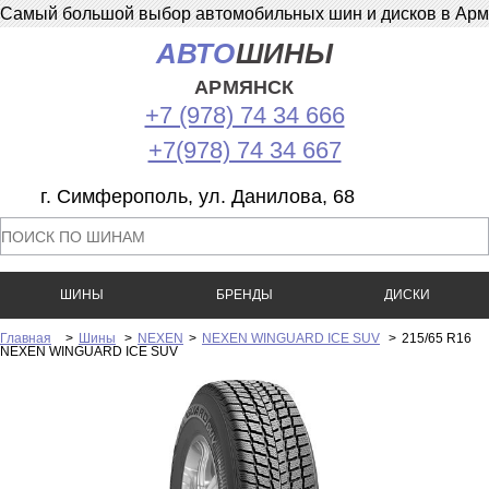
Самый большой выбор автомобильных шин и дисков в Армян
АВТО
ШИНЫ
АРМЯНСК
+7 (978) 74 34 666
+7(978) 74 34 667
г. Симферополь, ул. Данилова, 68
ШИНЫ
БРЕНДЫ
ДИСКИ
Главная
>
Шины
>
NEXEN
>
NEXEN WINGUARD ICE SUV
>
215/65 R16
NEXEN WINGUARD ICE SUV