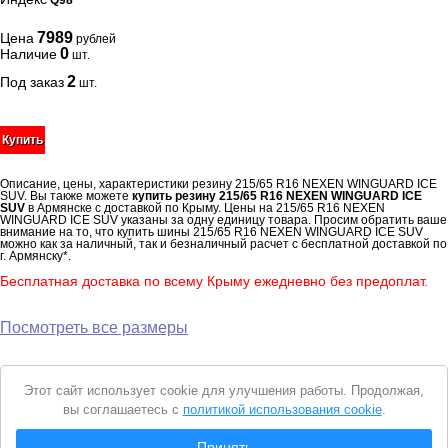
Q98
7989
Цена
рублей
0
Наличие
шт.
2
Под заказ
шт.
Купить
Описание, цены, характеристики резину 215/65 R16 NEXEN WINGUARD ICE
SUV. Вы также можете
купить резину 215/65 R16 NEXEN WINGUARD ICE
SUV
в Армянске с доставкой по Крыму. Цены на 215/65 R16 NEXEN
WINGUARD ICE SUV указаны за одну единицу товара. Просим обратить ваше
внимание на то, что купить шины 215/65 R16 NEXEN WINGUARD ICE SUV
можно как за наличный, так и безналичный расчет с бесплатной доставкой по
г. Армянску*.
Бесплатная доставка по всему Крыму ежедневно без предоплат.
Посмотреть все размеры
Уведомление
Этот сайт использует cookie для улучшения работы. Продолжая,
о
вы соглашаетесь с
политикой использования cookie
.
cookie
© 2026 Интернет магазин "Автошины Армянска"
Принять