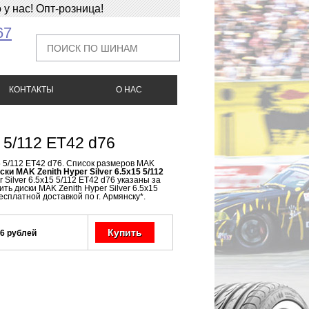
у нас! Опт-розница!
67
КОНТАКТЫ
О НАС
5 5/112 ET42 d76
15 5/112 ET42 d76. Список размеров MAK
ски MAK Zenith Hyper Silver 6.5x15 5/112
 Silver 6.5x15 5/112 ET42 d76 указаны за
ть диски MAK Zenith Hyper Silver 6.5x15
есплатной доставкой по г. Армянску*.
Купить
6 рублей