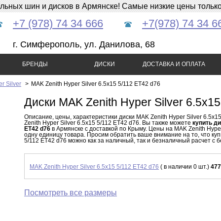
ных шин и дисков в Армянске! Самые низкие цены только 
+7 (978) 74 34 666
+7(978) 74 34 6
г. Симферополь, ул. Данилова, 68
БРЕНДЫ
ДИСКИ
ДОСТАВКА И ОПЛАТА
r Silver
>
MAK Zenith Hyper Silver 6.5x15 5/112 ET42 d76
Диски MAK Zenith Hyper Silver 6.5x1
Описание, цены, характеристики диски MAK Zenith Hyper Silver 6.5x
Zenith Hyper Silver 6.5x15 5/112 ET42 d76. Вы также можете
купить ди
ET42 d76
в Армянске с доставкой по Крыму. Цены на MAK Zenith Hyper
одну единицу товара. Просим обратить ваше внимание на то, что купи
5/112 ET42 d76 можно как за наличный, так и безналичный расчет с б
MAK Zenith Hyper Silver 6.5x15 5/112 ET42 d76
( в наличии 0 шт.)
477
Посмотреть все размеры