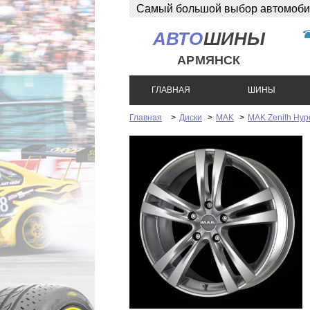
Самый большой выбор автомобиль
АВТО
ШИНЫ
АРМЯНСК
ГЛАВНАЯ
ШИНЫ
Главная
>
Диски
>
MAK
>
MAK Zenith Hype