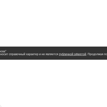
нска"
носит справочный характер и не является
публичной офертой
. Продолжая по