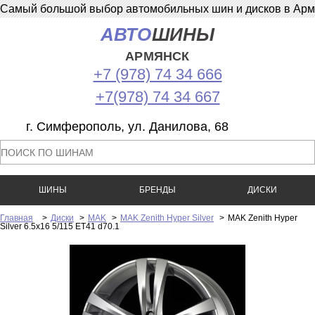
Самый большой выбор автомобильных шин и дисков в Армян
АВТО
ШИНЫ
АРМЯНСК
+7 (978) 74 34 666
+7(978) 74 34 667
г. Симферополь, ул. Данилова, 68
ШИНЫ
БРЕНДЫ
ДИСКИ
Главная
>
Диски
>
MAK
>
MAK Zenith Hyper Silver
>
MAK Zenith Hyper
Silver 6.5x16 5/115 ET41 d70.1