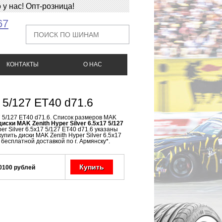
у нас! Опт-розница!
67
КОНТАКТЫ
О НАС
 5/127 ET40 d71.6
7 5/127 ET40 d71.6. Список размеров MAK
диски MAK Zenith Hyper Silver 6.5x17 5/127
r Silver 6.5x17 5/127 ET40 d71.6 указаны
упить диски MAK Zenith Hyper Silver 6.5x17
 бесплатной доставкой по г. Армянску*.
Купить
0100 рублей