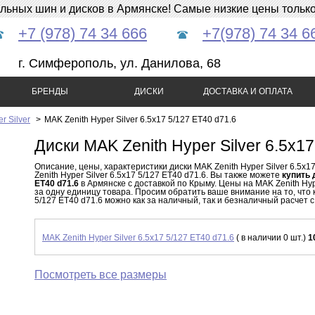
ных шин и дисков в Армянске! Самые низкие цены только 
+7 (978) 74 34 666
+7(978) 74 34 6
г. Симферополь, ул. Данилова, 68
БРЕНДЫ
ДИСКИ
ДОСТАВКА И ОПЛАТА
r Silver
>
MAK Zenith Hyper Silver 6.5x17 5/127 ET40 d71.6
Диски MAK Zenith Hyper Silver 6.5x17
Описание, цены, характеристики диски MAK Zenith Hyper Silver 6.5x1
Zenith Hyper Silver 6.5x17 5/127 ET40 d71.6. Вы также можете
купить 
ET40 d71.6
в Армянске с доставкой по Крыму. Цены на MAK Zenith Hype
за одну единицу товара. Просим обратить ваше внимание на то, что к
5/127 ET40 d71.6 можно как за наличный, так и безналичный расчет с
MAK Zenith Hyper Silver 6.5x17 5/127 ET40 d71.6
( в наличии 0 шт.)
1
Посмотреть все размеры