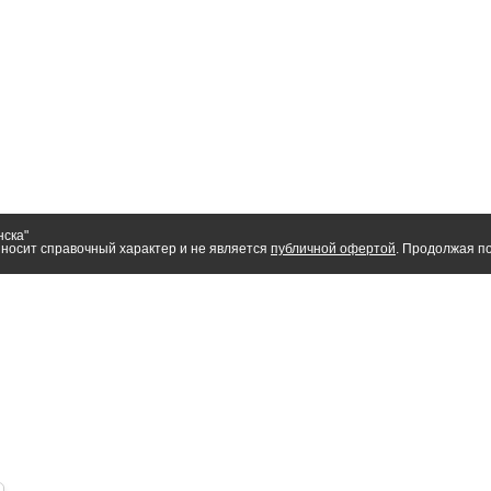
нска"
носит справочный характер и не является
публичной офертой
. Продолжая по