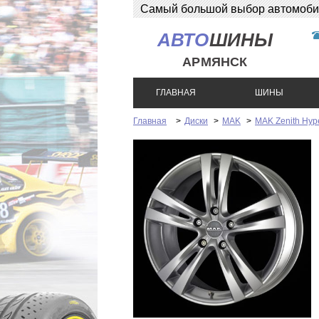
Самый большой выбор автомобиль
АВТО
ШИНЫ
АРМЯНСК
ГЛАВНАЯ
ШИНЫ
Главная
>
Диски
>
MAK
>
MAK Zenith Hype