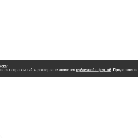
нска"
носит справочный характер и не является
публичной офертой
. Продолжая по