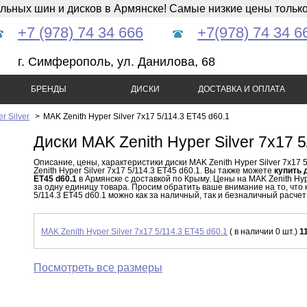
ных шин и дисков в Армянске! Самые низкие цены только 
+7 (978) 74 34 666
+7(978) 74 34 6
г. Симферополь, ул. Данилова, 68
БРЕНДЫ
ДИСКИ
ДОСТАВКА И ОПЛАТА
r Silver
>
MAK Zenith Hyper Silver 7x17 5/114.3 ET45 d60.1
Диски MAK Zenith Hyper Silver 7x17 5
Описание, цены, характеристики диски MAK Zenith Hyper Silver 7x17 
Zenith Hyper Silver 7x17 5/114.3 ET45 d60.1. Вы также можете
купить 
ET45 d60.1
в Армянске с доставкой по Крыму. Цены на MAK Zenith Hype
за одну единицу товара. Просим обратить ваше внимание на то, что к
5/114.3 ET45 d60.1 можно как за наличный, так и безналичный расчет 
MAK Zenith Hyper Silver 7x17 5/114.3 ET45 d60.1
( в наличии 0 шт.)
1
Посмотреть все размеры