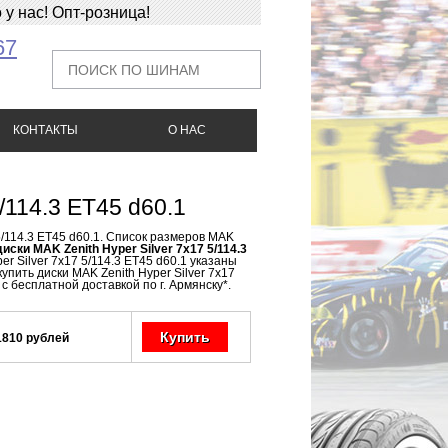
у нас! Опт-розница!
67
КОНТАКТЫ
О НАС
/114.3 ET45 d60.1
5/114.3 ET45 d60.1. Список размеров MAK
диски MAK Zenith Hyper Silver 7x17 5/114.3
r Silver 7x17 5/114.3 ET45 d60.1 указаны
упить диски MAK Zenith Hyper Silver 7x17
с бесплатной доставкой по г. Армянску*.
Купить
1810 рублей