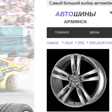
Самый большой выбор автомобиль
АВТО
ШИНЫ
АРМЯНСК
ГЛАВНАЯ
ШИНЫ
Главная
>
Диски
>
MAK
>
MAK Zenith Hype