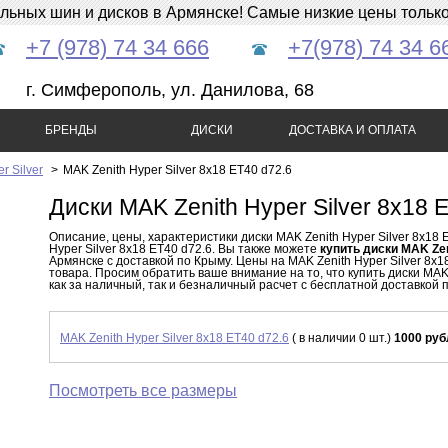
ных шин и дисков в Армянске! Самые низкие цены только 
+7 (978) 74 34 666
+7(978) 74 34 6
г. Симферополь, ул. Данилова, 68
БРЕНДЫ
ДИСКИ
ДОСТАВКА И ОПЛАТА
r Silver
>
MAK Zenith Hyper Silver 8x18 ET40 d72.6
Диски MAK Zenith Hyper Silver 8x18 
Описание, цены, характеристики диски MAK Zenith Hyper Silver 8x18 
Hyper Silver 8x18 ET40 d72.6. Вы также можете
купить диски MAK Zen
Армянске с доставкой по Крыму. Цены на MAK Zenith Hyper Silver 8x1
товара. Просим обратить ваше внимание на то, что купить диски MAK 
как за наличный, так и безналичный расчет с бесплатной доставкой по
MAK Zenith Hyper Silver 8x18 ET40 d72.6
( в наличии 0 шт.)
1000 руб
Посмотреть все размеры