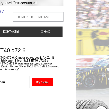
у нас! Опт-розница!
67
КОНТАКТЫ
О НАС
ET40 d72.6
ET40 d72.6. Список размеров MAK Zenith
ith Hyper Silver 8x18 ET40 d72.6
в
8 ET40 d72.6 указаны за одну единицу
Zenith Hyper Silver 8x18 ET40 d72.6 можно
 г. Армянску*.
Купить
лей