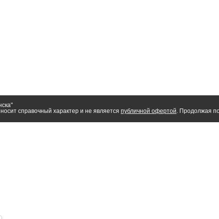
нска"
носит справочный характер и не является
публичной офертой
. Продолжая по