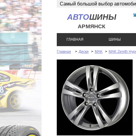
Самый большой выбор автомобиль
АВТО
ШИНЫ
АРМЯНСК
ГЛАВНАЯ
ШИНЫ
Главная
>
Диски
>
MAK
>
MAK Zenith Hype