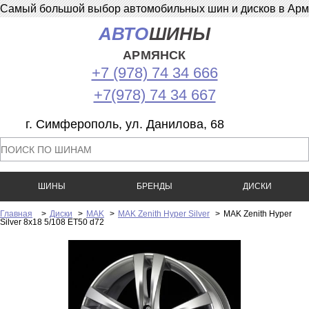
Самый большой выбор автомобильных шин и дисков в Армян
АВТО
ШИНЫ
АРМЯНСК
+7 (978) 74 34 666
+7(978) 74 34 667
г. Симферополь, ул. Данилова, 68
ШИНЫ
БРЕНДЫ
ДИСКИ
Главная
>
Диски
>
MAK
>
MAK Zenith Hyper Silver
>
MAK Zenith Hyper
Silver 8x18 5/108 ET50 d72