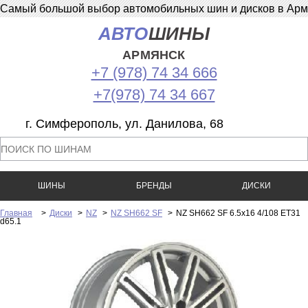
Самый большой выбор автомобильных шин и дисков в Армян
АВТО
ШИНЫ
АРМЯНСК
+7 (978) 74 34 666
+7(978) 74 34 667
г. Симферополь, ул. Данилова, 68
ШИНЫ
БРЕНДЫ
ДИСКИ
Главная
>
Диски
>
NZ
>
NZ SH662 SF
>
NZ SH662 SF 6.5x16 4/108 ET31
d65.1