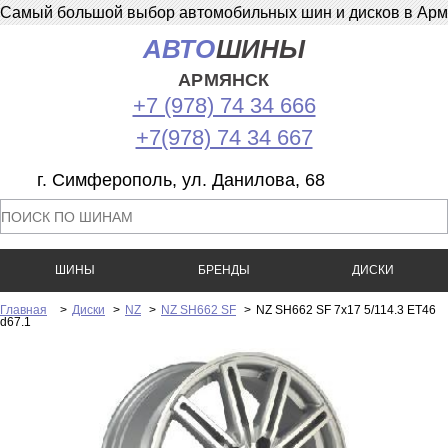
Самый большой выбор автомобильных шин и дисков в Армян
АВТО
ШИНЫ
АРМЯНСК
+7 (978) 74 34 666
+7(978) 74 34 667
г. Симферополь, ул. Данилова, 68
ШИНЫ
БРЕНДЫ
ДИСКИ
Главная
>
Диски
>
NZ
>
NZ SH662 SF
>
NZ SH662 SF 7x17 5/114.3 ET46
d67.1