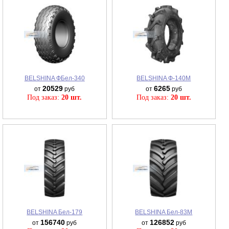
BELSHINA ФБел-340
BELSHINA Ф-140М
20529
6265
от
руб
от
руб
Под заказ:
20 шт.
Под заказ:
20 шт.
BELSHINA Бел-179
BELSHINA Бел-83М
156740
126852
от
руб
от
руб