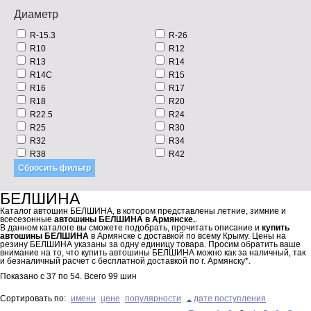
Диаметр
R-15.3
R-26
R10
R12
R13
R14
R14C
R15
R16
R17
R18
R20
R22.5
R24
R25
R30
R32
R34
R38
R42
БЕЛШИНА
Каталог автошин БЕЛШИНА, в котором представлены летние, зимние и
всесезонные
автошины БЕЛШИНА в Армянске.
.
В данном каталоге вы сможете подобрать, прочитать описание и
купить
автошины БЕЛШИНА
в Армянске с доставкой по всему Крыму. Цены на
резину БЕЛШИНА указаны за одну единицу товара. Просим обратить ваше
внимание на то, что купить автошины БЕЛШИНА можно как за наличный, так
и безналичный расчет с бесплатной доставкой по г. Армянску*.
Показано с
37
по
54
. Всего
99
шин
Сортировать по:
имени
цене
популярности
дате поступления