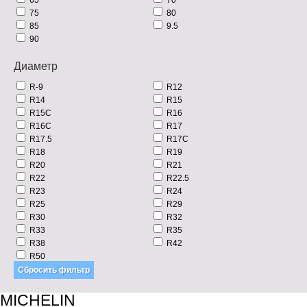
75
80
85
9.5
90
Диаметр
R-9
R12
R14
R15
R15C
R16
R16C
R17
R17.5
R17C
R18
R19
R20
R21
R22
R22.5
R23
R24
R25
R29
R30
R32
R33
R35
R38
R42
R50
MICHELIN