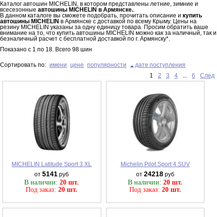
Каталог автошин MICHELIN, в котором представлены летние, зимние и
всесезонные
автошины MICHELIN в Армянске.
.
В данном каталоге вы сможете подобрать, прочитать описание и
купить
автошины MICHELIN
в Армянске с доставкой по всему Крыму. Цены на
резину MICHELIN указаны за одну единицу товара. Просим обратить ваше
внимание на то, что купить автошины MICHELIN можно как за наличный, так и
безналичный расчет с бесплатной доставкой по г. Армянску*.
Показано с
1
по
18
. Всего
98
шин
Сортировать по:
имени
цене
популярности
дате поступления
1
2
3
4
...
6
След
MICHELIN Latitude Sport 3 XL
Michelin Pilot Sport 4 SUV
5141
24218
от
руб
от
руб
В наличии:
20 шт.
В наличии:
20 шт.
Под заказ:
20 шт.
Под заказ:
20 шт.