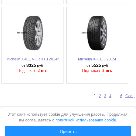
Michelin X-ICE NORTH 3 2014г
Michelin X-ICE 3 2015г
8325
5525
от
руб
от
руб
Под заказ:
2 шт.
Под заказ:
2 шт.
1
2
3
4
...
6
След
Уведомление
Этот сайт использует cookie для улучшения работы. Продолжая,
о
вы соглашаетесь с
политикой использования cookie
.
cookie
© 2026 Интернет магазин "Автошины Армянска"
Принять
Вся представленная на сайте информация носит справочный характер и не
Показать шины (найдено
98
шт.)
является
публичной офертой
. Продолжая пользоваться сайтом, вы